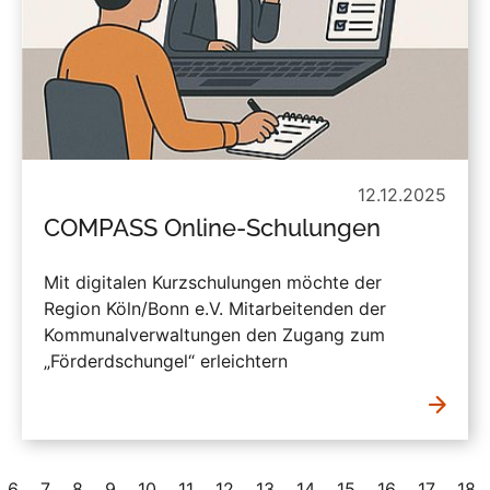
12.12.2025
COMPASS Online-Schulungen
Mit digitalen Kurzschulungen möchte der
Region Köln/Bonn e.V. Mitarbeitenden der
Kommunalverwaltungen den Zugang zum
„Förderdschungel“ erleichtern
6
7
8
9
10
11
12
13
14
15
16
17
18