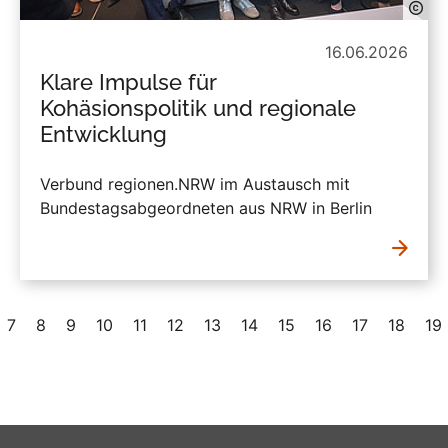
16.06.2026
Klare Impulse für
Kohäsionspolitik und regionale
Entwicklung
Verbund regionen.NRW im Austausch mit
Bundestagsabgeordneten aus NRW in Berlin
7
8
9
10
11
12
13
14
15
16
17
18
19