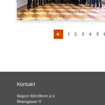
vorherige
1
2
3
4
5
Kontakt
Region Köln/Bonn e.V.
Rheingasse 11