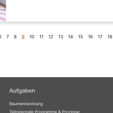
6
7
8
9
10
11
12
13
14
15
16
17
18
Aufgaben
Raumentwicklung
Teilregionale Programme & Prozesse