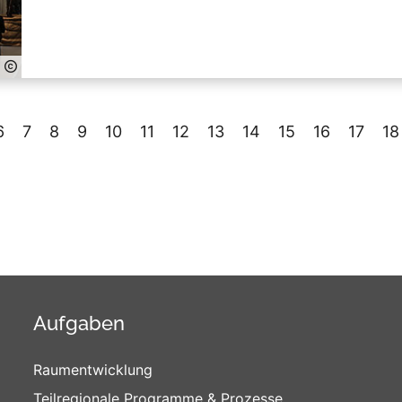
6
7
8
9
10
11
12
13
14
15
16
17
18
Aufgaben
Raumentwicklung
Teilregionale Programme & Prozesse