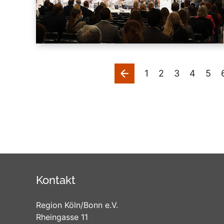
vorherige
1
2
3
4
5
Kontakt
Region Köln/Bonn e.V.
Rheingasse 11