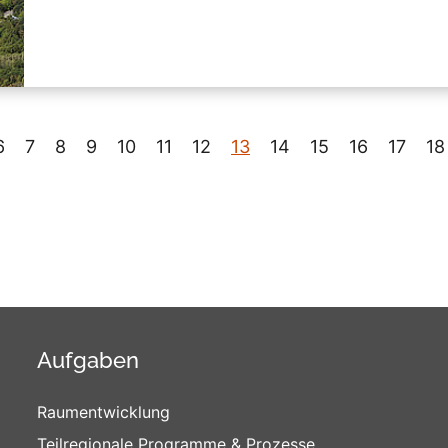
6
7
8
9
10
11
12
13
14
15
16
17
18
Aufgaben
Raumentwicklung
Teilregionale Programme & Prozesse