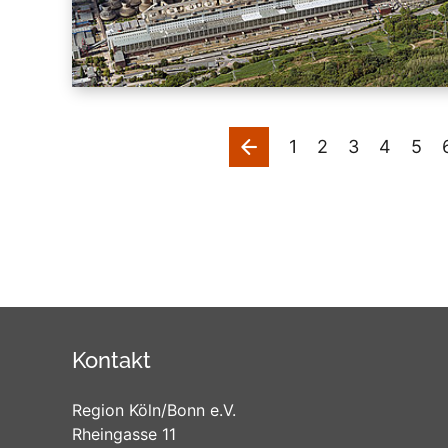
vorherige
1
2
3
4
5
Kontakt
Region Köln/Bonn e.V.
Rheingasse 11