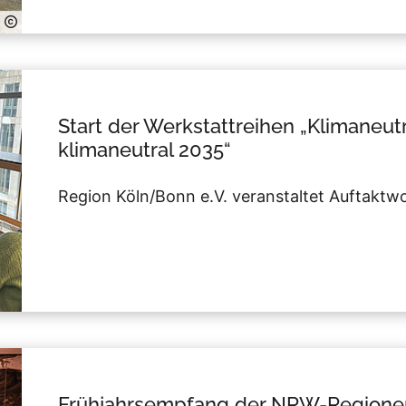
Start der Werkstattreihen „Klimaneut
klimaneutral 2035“
Region Köln/Bonn e.V. veranstaltet Auftaktw
Frühjahrsempfang der NRW-Regione