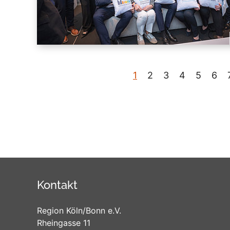
1
2
3
4
5
6
Kontakt
Region Köln/Bonn e.V.
Rheingasse 11