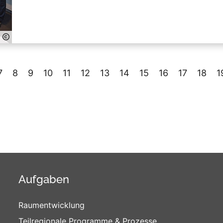
7
8
9
10
11
12
13
14
15
16
17
18
1
Aufgaben
Raumentwicklung
Teilregionale Programme & Prozesse