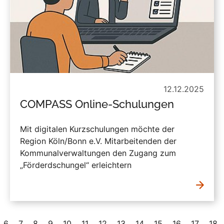
12.12.2025
COMPASS Online-Schulungen
Mit digitalen Kurzschulungen möchte der
Region Köln/Bonn e.V. Mitarbeitenden der
Kommunalverwaltungen den Zugang zum
„Förderdschungel“ erleichtern
6
7
8
9
10
11
12
13
14
15
16
17
18