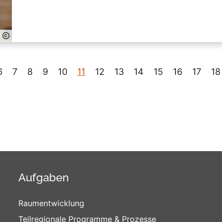
6
7
8
9
10
11
12
13
14
15
16
17
18
Aufgaben
Raumentwicklung
Teilregionale Programme & Prozesse