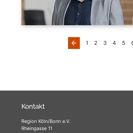
vorherige
1
2
3
4
5
Kontakt
Region Köln/Bonn e.V.
Rheingasse 11