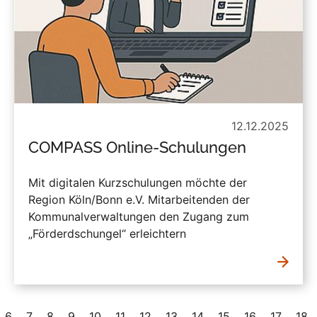
12.12.2025
COMPASS Online-Schulungen
Mit digitalen Kurzschulungen möchte der
Region Köln/Bonn e.V. Mitarbeitenden der
Kommunalverwaltungen den Zugang zum
„Förderdschungel“ erleichtern
6
7
8
9
10
11
12
13
14
15
16
17
18