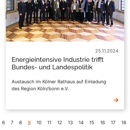
25.11.2024
Energieintensive Industrie trifft
Bundes- und Landespolitik
Austausch im Kölner Rathaus auf Einladung
des Region Köln/bonn e.V.
6
7
8
9
10
11
12
13
14
15
16
17
18