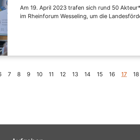
Am 19. April 2023 trafen sich rund 50 Akteur
im Rheinforum Wesseling, um die Landesför
6
7
8
9
10
11
12
13
14
15
16
17
18