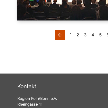
vorherige
1
2
3
4
5
Kontakt
Region Köln/Bonn e.V.
Rheingasse 11