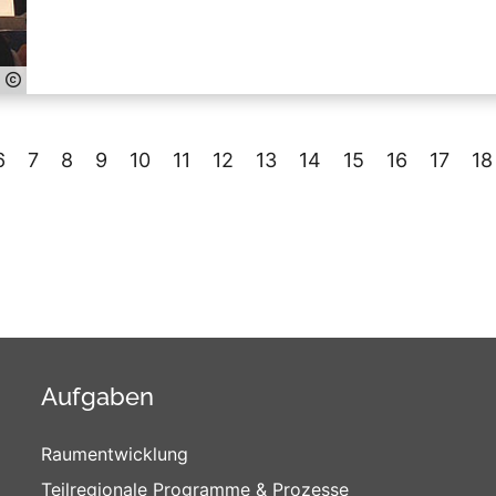
6
7
8
9
10
11
12
13
14
15
16
17
18
Aufgaben
Raumentwicklung
Teilregionale Programme & Prozesse