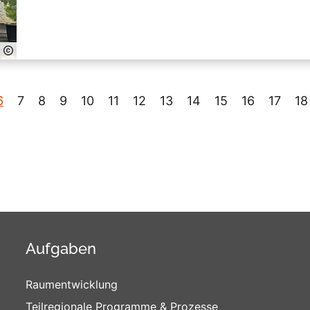
6
7
8
9
10
11
12
13
14
15
16
17
18
Aufgaben
Raumentwicklung
Teilregionale Programme & Prozesse