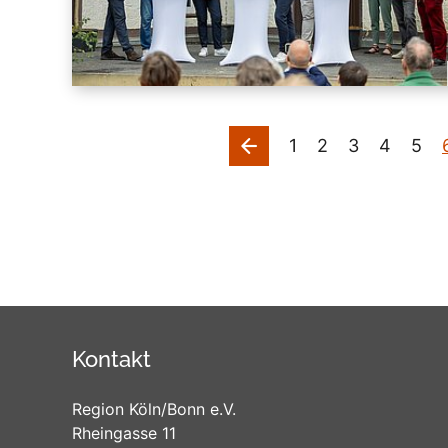
vorherige
1
2
3
4
5
Kontakt
Region Köln/Bonn e.V.
Rheingasse 11