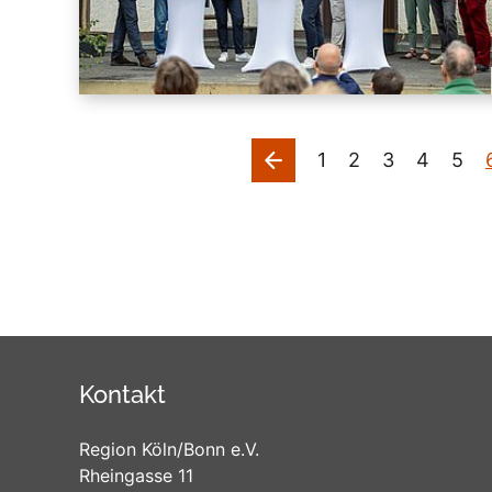
vorherige
1
2
3
4
5
Kontakt
Region Köln/Bonn e.V.
Rheingasse 11