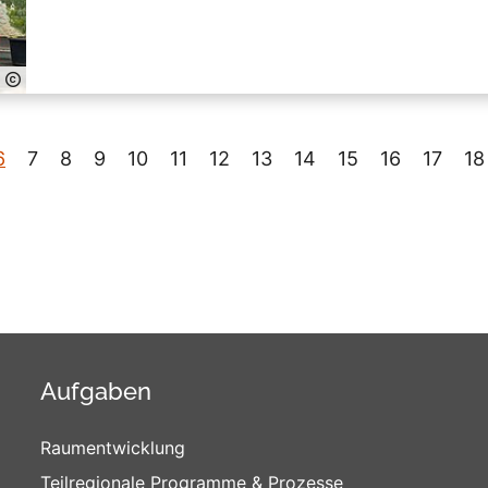
6
7
8
9
10
11
12
13
14
15
16
17
18
Aufgaben
Raumentwicklung
Teilregionale Programme & Prozesse