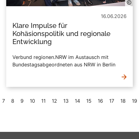
16.06.2026
Klare Impulse für
Kohäsionspolitik und regionale
Entwicklung
Verbund regionen.NRW im Austausch mit
Bundestagsabgeordneten aus NRW in Berlin
7
8
9
10
11
12
13
14
15
16
17
18
19