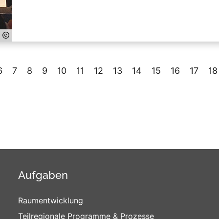
6
7
8
9
10
11
12
13
14
15
16
17
18
Aufgaben
Raumentwicklung
Teilregionale Programme & Prozesse