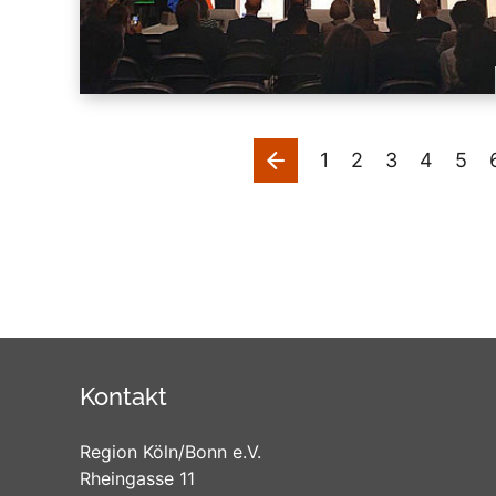
vorherige
1
2
3
4
5
Kontakt
Region Köln/Bonn e.V.
Rheingasse 11