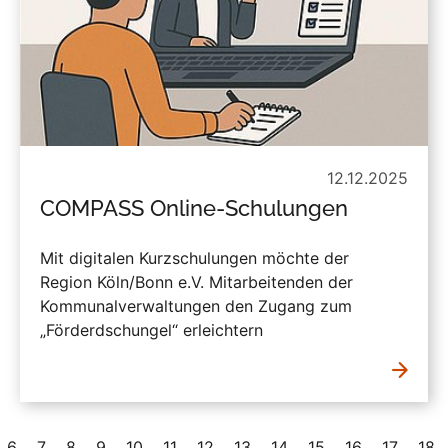
12.12.2025
COMPASS Online-Schulungen
Mit digitalen Kurzschulungen möchte der
Region Köln/Bonn e.V. Mitarbeitenden der
Kommunalverwaltungen den Zugang zum
„Förderdschungel“ erleichtern
6
7
8
9
10
11
12
13
14
15
16
17
18