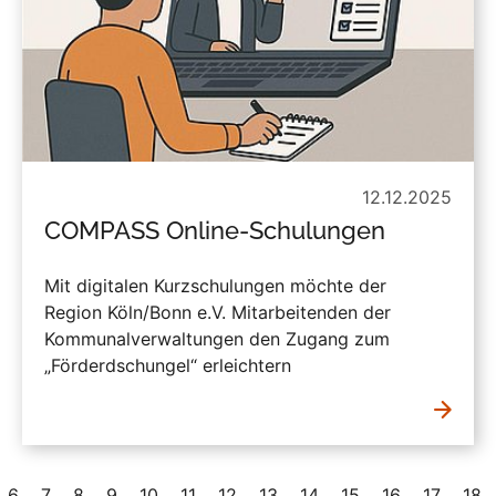
12.12.2025
COMPASS Online-Schulungen
Mit digitalen Kurzschulungen möchte der
Region Köln/Bonn e.V. Mitarbeitenden der
Kommunalverwaltungen den Zugang zum
„Förderdschungel“ erleichtern
6
7
8
9
10
11
12
13
14
15
16
17
18