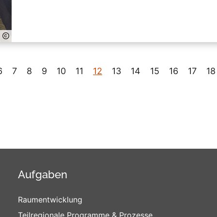
6
7
8
9
10
11
12
13
14
15
16
17
18
Aufgaben
Raumentwicklung
Teilregionale Programme & Prozesse