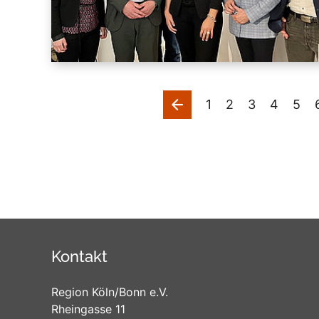
vorherige
1
2
3
4
5
Kontakt
Region Köln/Bonn e.V.
Rheingasse 11