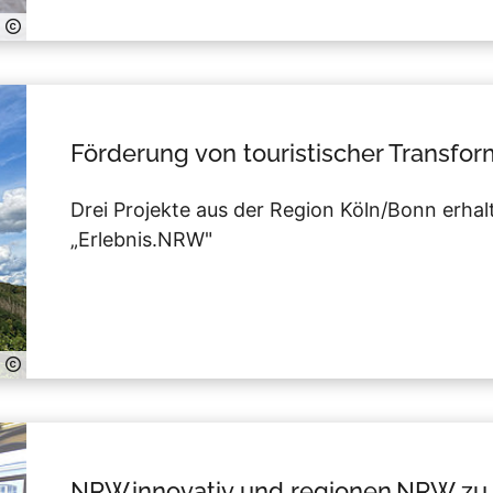
Förderung von touristischer Transfor
Drei Projekte aus der Region Köln/Bonn erh
„Erlebnis.NRW"
NRW.innovativ und regionen.NRW zu 