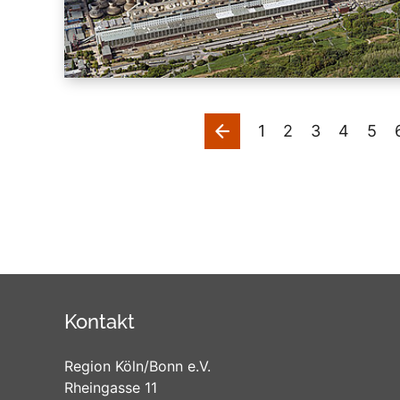
vorherige
1
2
3
4
5
Kontakt
Region Köln/Bonn e.V.
Rheingasse 11