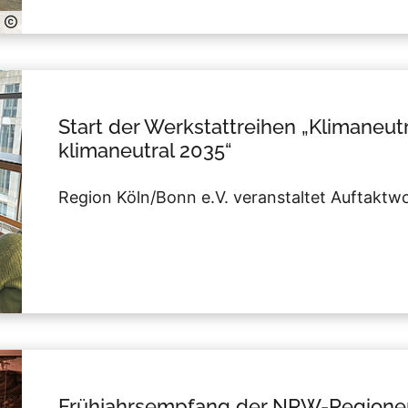
Start der Werkstattreihen „Klimaneut
klimaneutral 2035“
Region Köln/Bonn e.V. veranstaltet Auftaktw
Frühjahrsempfang der NRW-Regione