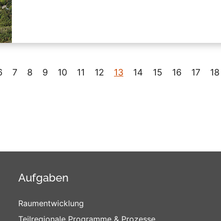
6
7
8
9
10
11
12
13
14
15
16
17
18
Aufgaben
Raumentwicklung
Teilregionale Programme & Prozesse