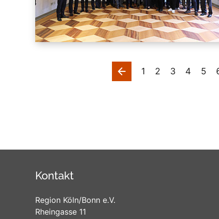
vorherige
1
2
3
4
5
Kontakt
Region Köln/Bonn e.V.
Rheingasse 11