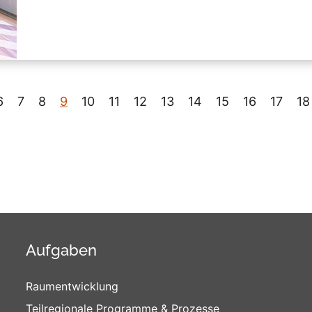
6
7
8
9
10
11
12
13
14
15
16
17
18
Aufgaben
Raumentwicklung
Teilregionale Programme & Prozesse