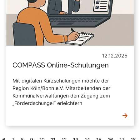
12.12.2025
COMPASS Online-Schulungen
Mit digitalen Kurzschulungen möchte der
Region Köln/Bonn e.V. Mitarbeitenden der
Kommunalverwaltungen den Zugang zum
„Förderdschungel“ erleichtern
6
7
8
9
10
11
12
13
14
15
16
17
18