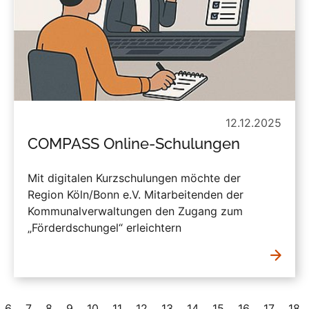
12.12.2025
COMPASS Online-Schulungen
Mit digitalen Kurzschulungen möchte der
Region Köln/Bonn e.V. Mitarbeitenden der
Kommunalverwaltungen den Zugang zum
„Förderdschungel“ erleichtern
6
7
8
9
10
11
12
13
14
15
16
17
18