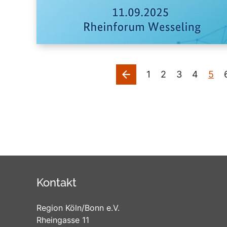
vorherige
1
2
3
4
5
Kontakt
Region Köln/Bonn e.V.
Rheingasse 11