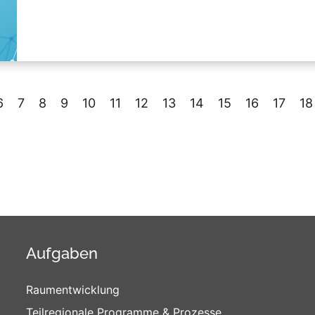
6
7
8
9
10
11
12
13
14
15
16
17
18
Aufgaben
Raumentwicklung
Teilregionale Programme & Prozesse