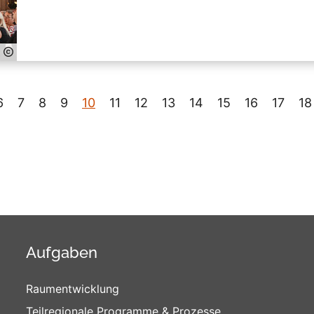
6
7
8
9
10
11
12
13
14
15
16
17
18
Aufgaben
Raumentwicklung
Teilregionale Programme & Prozesse