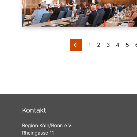
vorherige
1
2
3
4
5
Kontakt
Region Köln/Bonn e.V.
Rheingasse 11