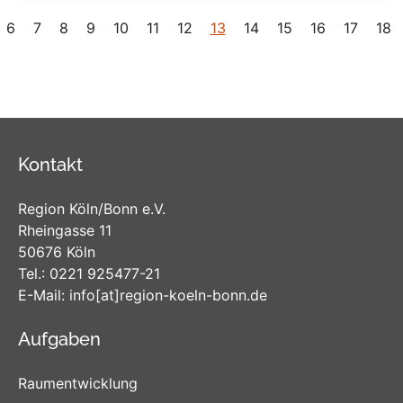
6
7
8
9
10
11
12
13
14
15
16
17
18
Kontakt
Region Köln/Bonn e.V.
Rheingasse 11
50676 Köln
Tel.:
0221 925477-21
E-Mail:
info
[at]
region-koeln-bonn
.de
Aufgaben
Raumentwicklung