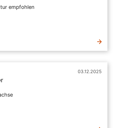
ltur empfohlen
03.12.2025
er
achse