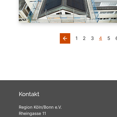
vorherige
1
2
3
4
5
Kontakt
Region Köln/Bonn e.V.
Rheingasse 11