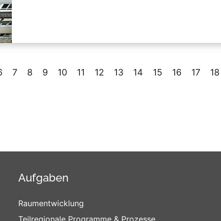
6
7
8
9
10
11
12
13
14
15
16
17
18
Aufgaben
Raumentwicklung
Teilregionale Programme & Prozesse