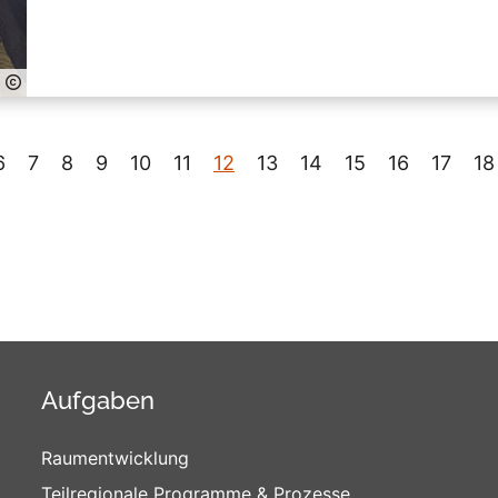
6
7
8
9
10
11
12
13
14
15
16
17
18
Aufgaben
Raumentwicklung
Teilregionale Programme & Prozesse