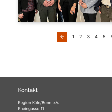
vorherige
1
2
3
4
5
Kontakt
Region Köln/Bonn e.V.
Rheingasse 11