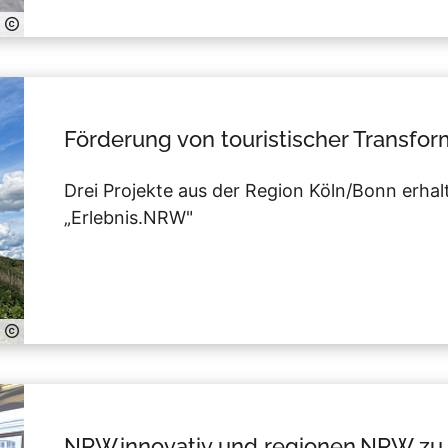
Förderung von touristischer Transfor
Drei Projekte aus der Region Köln/Bonn erh
„Erlebnis.NRW"
NRW.innovativ und regionen.NRW zu 