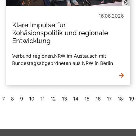
16.06.2026
Klare Impulse für
Kohäsionspolitik und regionale
Entwicklung
Verbund regionen.NRW im Austausch mit
Bundestagsabgeordneten aus NRW in Berlin
7
8
9
10
11
12
13
14
15
16
17
18
19