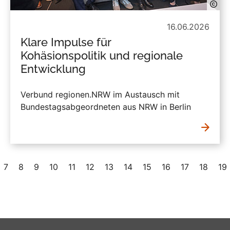
16.06.2026
Klare Impulse für
Kohäsionspolitik und regionale
Entwicklung
Verbund regionen.NRW im Austausch mit
Bundestagsabgeordneten aus NRW in Berlin
7
8
9
10
11
12
13
14
15
16
17
18
19