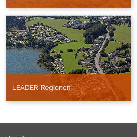
In der Region Köln/Bonn stellen sich im
stadtregionalen Verflechtungsbereich der
Oberzentren Köln und Bonn mit ihren
benachbarten Kommunen und Kreisen zentrale
Entwicklungsaufgaben.
LEADER-Regionen
LEADER ist ein europäisches Förderprogramm
mit dem Ziel, ländliche Gebiete zu stärken und
zu entwickeln.