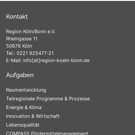
Die Projektförderung richtet sich an
Kulturvorhaben und Netzwerkprojekte aus allen
Kontakt
Sparten.
Region Köln/Bonn e.V.
Rheingasse 11
50676 Köln
Tel.:
0221 925477-21
E-Mail:
info
[at]
region-koeln-bonn
.de
Aufgaben
Raumentwicklung
Teilregionale Programme & Prozesse
Energie & Klima
Innovation & Wirtschaft
Lebensqualität
COMPASS Fördermittelmanagement