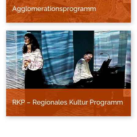
Agglomerationsprogramm
Im Agglomerationsprogramm werden sowohl
realisierte Projekte, d.h. bereits umgesetzte und
"erlebbare" Projekte sowie Zukunftsprojekte,
d.h. Projektvorhaben, die sich derzeit in der
Umsetzung befinden oder zukünftig umgesetzt
werden sollen, abgebildet.
RKP – Regionales Kultur Programm
Um der großen Bandbreite von Akteur*innen,
Formaten und Themen gerecht zu werden, ist
das Förderprogramm bewusst offen gestaltet.