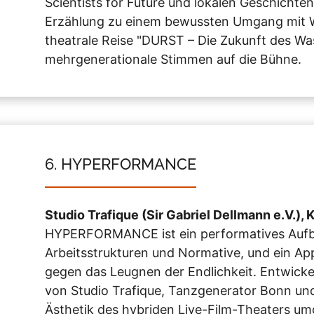
Scientists for Future und lokalen Geschichten
Erzählung zu einem bewussten Umgang mit Wa
theatrale Reise "DURST – Die Zukunft des Was
mehrgenerationale Stimmen auf die Bühne.
6. HYPERFORMANCE
Studio Trafique (Sir Gabriel Dellmann e.V.), 
HYPERFORMANCE ist ein performatives Aufb
Arbeitsstrukturen und Normative, und ein Appe
gegen das Leugnen der Endlichkeit. Entwick
von Studio Trafique, Tanzgenerator Bonn und
Ästhetik des hybriden Live-Film-Theaters umg