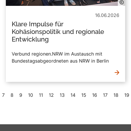
16.06.2026
Klare Impulse für
Kohäsionspolitik und regionale
Entwicklung
Verbund regionen.NRW im Austausch mit
Bundestagsabgeordneten aus NRW in Berlin
7
8
9
10
11
12
13
14
15
16
17
18
19